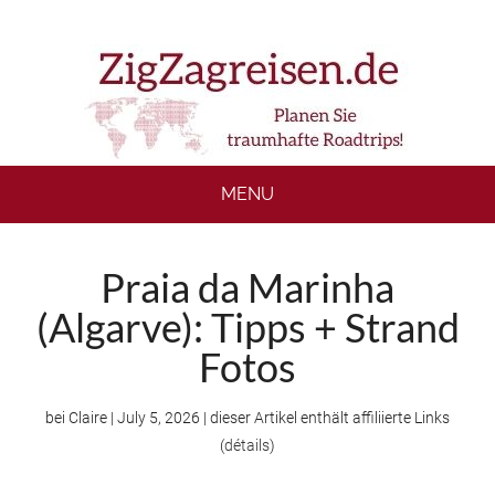
Skip
Skip
Skip
to
to
to
main
secondary
footer
content
menu
MENU
Praia da Marinha
(Algarve): Tipps + Strand
Fotos
bei
Claire
|
July 5, 2026
| dieser Artikel enthält affiliierte Links
(
détails
)