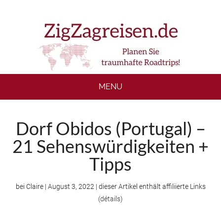
Skip
Skip
Skip
to
to
to
main
secondary
footer
content
menu
MENU
Dorf Obidos (Portugal) –
21 Sehenswürdigkeiten +
Tipps
bei
Claire
|
August 3, 2022
| dieser Artikel enthält affiliierte Links
(
détails
)