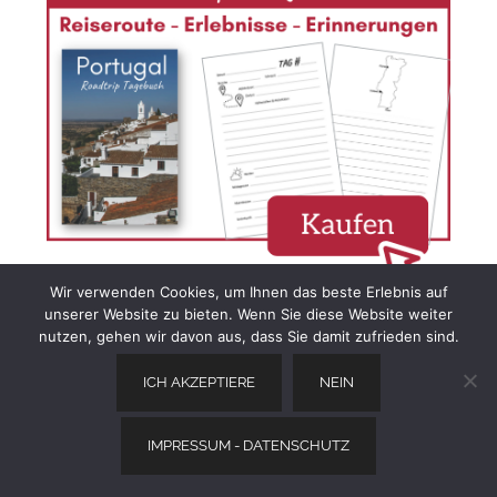
Wir verwenden Cookies, um Ihnen das beste Erlebnis auf
unserer Website zu bieten. Wenn Sie diese Website weiter
nutzen, gehen wir davon aus, dass Sie damit zufrieden sind.
ICH AKZEPTIERE
NEIN
#13 - Bewunderung für die Burg von
Obidos (Castelo do Obidos)
IMPRESSUM - DATENSCHUTZ
Die Hauptattraktion von Obidos, abgesehen vom