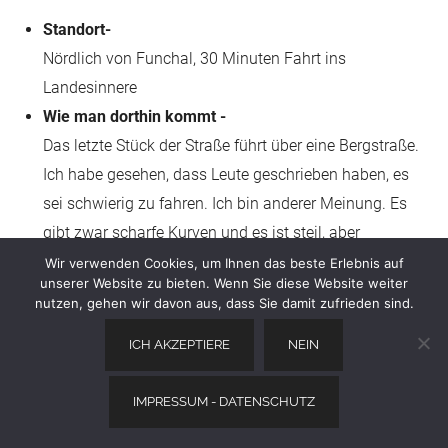
Standort-
Nördlich von Funchal, 30 Minuten Fahrt ins
Landesinnere
Wie man dorthin kommt -
Das letzte Stück der Straße führt über eine Bergstraße.
Ich habe gesehen, dass Leute geschrieben haben, es
sei schwierig zu fahren. Ich bin anderer Meinung. Es
gibt zwar scharfe Kurven und es ist steil, aber
ansonsten ist die Straße in einem ausgezeichneten
Wir verwenden Cookies, um Ihnen das beste Erlebnis auf
unserer Website zu bieten. Wenn Sie diese Website weiter
Zustand und es gibt kaum Verkehr. Man kann sich
nutzen, gehen wir davon aus, dass Sie damit zufrieden sind.
also Zeit lassen, und es ist einfach.
ICH AKZEPTIERE
NEIN
Praktische Tipps -
Freier Zugang
IMPRESSUM - DATENSCHUTZ