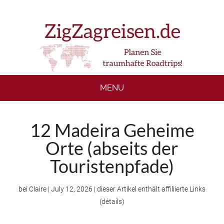
Skip
Skip
Skip
to
to
to
main
secondary
footer
content
menu
MENU
12 Madeira Geheime
Orte (abseits der
Touristenpfade)
bei
Claire
|
July 12, 2026
| dieser Artikel enthält affiliierte Links
(
détails
)