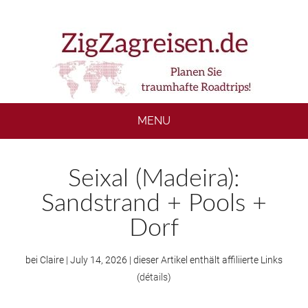
Skip
Skip
Skip
to
to
to
main
secondary
footer
content
menu
MENU
Seixal (Madeira):
Sandstrand + Pools +
Dorf
bei
Claire
|
July 14, 2026
| dieser Artikel enthält affiliierte Links
(
détails
)