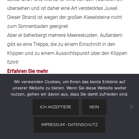
übersehen und ist daher eine Art verstecktes Juwel.
Dieser Strand ist wegen der großen Kieselsteine nicht
zum Sonnenbaden geeignet.
Aber er beherbergt mehrere Meeresküsten. Außerdem
gibt es eine Treppe, die zu einem Einschnitt in den
Klippen und zu einem Aussichtspunkt über den Klippen
führt!
Erfahren Sie mehr
.
Wir verwenden Cookies, um Ihnen das beste Erlebnis auf
unserer Website zu bieten. Wenn Sie diese Website weiter
Porto Moniz
nutzen, gehen wir davon aus, dass Sie damit zufrieden sind.
ICH AKZEPTIERE
NEIN
Westlich von Seixal, in Porto Moniz, befinden sich die
IMPRESSUM - DATENSCHUTZ
berühmtesten Naturschwimmbecken.
Es gibt 2 Gruppen. Ich bevorzuge die freien und