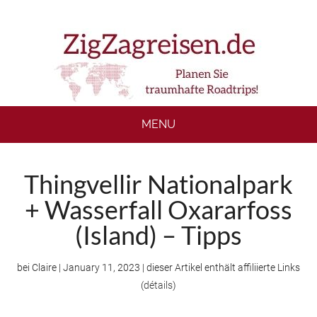
Skip
Skip
Skip
to
to
to
main
secondary
footer
content
menu
MENU
Thingvellir Nationalpark
+ Wasserfall Oxararfoss
(Island) – Tipps
bei
Claire
|
January 11, 2023
| dieser Artikel enthält affiliierte Links
(
détails
)