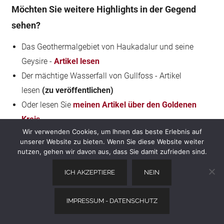
Möchten Sie weitere Highlights in der Gegend
sehen?
Das Geothermalgebiet von Haukadalur und seine
Geysire -
Artikel lesen
Der mächtige Wasserfall von Gullfoss - Artikel
lesen
(zu veröffentlichen)
Oder lesen Sie
meinen Artikel über den Goldenen
Kreis
Wir verwenden Cookies, um Ihnen das beste Erlebnis auf
Und nach dem Golden Circle können Sie zur Südküste
unserer Website zu bieten. Wenn Sie diese Website weiter
mit den Wasserfällen Seljalandsfoss (
Artikel lesen
)
nutzen, gehen wir davon aus, dass Sie damit zufrieden sind.
und Skogafoss (Artikel lesen) fahren
ICH AKZEPTIERE
NEIN
Planen Sie eine Reise nach Island?
IMPRESSUM - DATENSCHUTZ
Schauen Sie sich meinen Reiseführer an, um Ihnen bei
der Planung zu helfen: