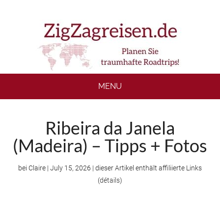
Skip
Skip
Skip
to
to
to
main
secondary
footer
content
menu
MENU
Ribeira da Janela
(Madeira) – Tipps + Fotos
bei
Claire
|
July 15, 2026
| dieser Artikel enthält affiliierte Links
(
détails
)