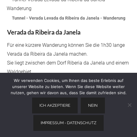
Tunnel - Verada Levada da Ribeira da Janela - Wanderung
Verada da Ribeira da Janela
Für eine kürzere Wanderung können Sie die 1h30 lange
Verada da Ribeira da Janela machen.
Sie liegt zwischen dem Dorf Riberia da Janela und einem
Waldgebiet.
Er folgt einem alten Weg, der von den Einheimischen
Wir verwenden Cookies, um Ihnen das beste Erlebnis auf
unserer Website zu bieten. Wenn Sie diese Website weiter
benutzt wurde, um Holz zu holen und um andere Teile
nutzen, gehen wir davon aus, dass Sie damit zufrieden sind.
der Insel zu erreichen, insbesondere Ponta do Sol an der
ICH AKZEPTIERE
NEIN
Südküste.
IMPRESSUM - DATENSCHUTZ