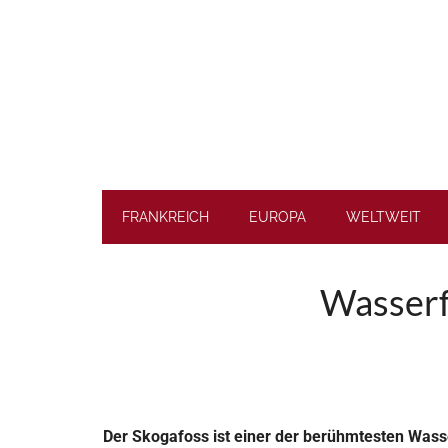
Skip
Skip
Skip
to
to
to
main
secondary
footer
content
menu
FRANKREICH
EUROPA
WELTWEIT
Wasserfa
Der Skogafoss ist einer der berühmtesten Wass