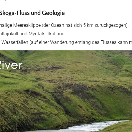
 Skoga-Fluss und Geologie
malige Meeresklippe (der Ozean hat sich 5 km zurückgezogen).
jallajökull und Mýrdalsjökulland
 an Wasserfällen (auf einer Wanderung entlang des Flusses kann