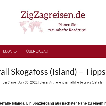
EBOOKS
ÜBER ZIGZAG
ll Skogafoss (Island) – Tipps
bei
Claire
|
July 30, 2022
| dieser Artikel enthält affiliierte Links (
détails
)
erfälle Islands. Ein Spaziergang aus nächster Nähe zu einem