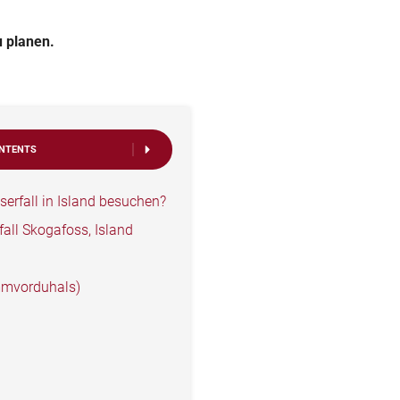
u planen.
ONTENTS
rfall in Island besuchen?
fall Skogafoss, Island
mmvorduhals)