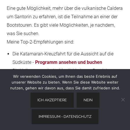
Eine gute Möglichkeit, mehr über die vulkanische Caldera
um Santorin zu erfahren, ist die Teilnahme an einer der
Bootstouren. Es gibt viele Möglichkeiten, je nachdem,
was Sie suchen.
Meine Top-2-Empfehlungen sind:
Die Katamaran-Kreuzfahrt für die Aussicht auf die
Südküste -
Programm ansehen und buchen
Die Vulkantour mit der Möglichkeit, am Rand des
Wir verwenden Cookies, um Ihnen das beste Erlebnis auf
Vulkans zu wandern -
Programm ansehen und
unserer Website zu bieten. Wenn Sie diese Website weiter
buchen
nutzen, gehen wir davon aus, dass Sie damit zufrieden sind.
Um mehr zu erfahren und ein Video zu sehen, gehen Sie
ICH AKZEPTIERE
NEIN
zu
meinem Artikel über die besten Bootstouren in
Santorini
.
IMPRESSUM - DATENSCHUTZ