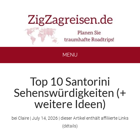
Skip
Skip
Skip
to
to
to
main
secondary
footer
content
menu
MENU
Top 10 Santorini
Sehenswürdigkeiten (+
weitere Ideen)
bei
Claire
|
July 14, 2026
| dieser Artikel enthält affiliierte Links
(
détails
)