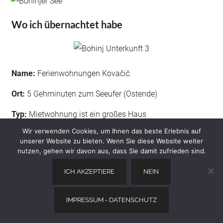
Wo ich übernachtet habe
Name:
Ferienwohnungen Kovačič
Ort:
5 Gehminuten zum Seeufer (Ostende)
Typ:
Mietwohnung ist ein großes Haus
Wir verwenden Cookies, um Ihnen das beste Erlebnis auf
Bewertung
: Unsere Wohnung hatte 1 Schlafzimmer und
unserer Website zu bieten. Wenn Sie diese Website weiter
eine Schlafcouch. Es ist nicht das modernste Dekor, aber
nutzen, gehen wir davon aus, dass Sie damit zufrieden sind.
es war sauber, geräumig und mit einer fantastischen
ICH AKZEPTIERE
NEIN
Aussicht vom Balkon aus (wie Sie auf meinem Foto
sehen können).
IMPRESSUM - DATENSCHUTZ
Einfaches Parken auf dem Grundstück