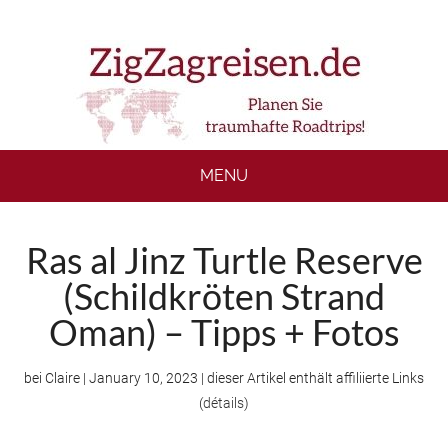
Skip
Skip
Skip
to
to
to
main
secondary
footer
content
menu
MENU
Ras al Jinz Turtle Reserve
(Schildkröten Strand
Oman) – Tipps + Fotos
bei
Claire
|
January 10, 2023
| dieser Artikel enthält affiliierte Links
(
détails
)