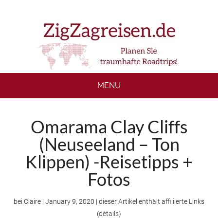
Skip
Skip
Skip
to
to
to
main
secondary
footer
content
menu
MENU
Omarama Clay Cliffs
(Neuseeland – Ton
Klippen) -Reisetipps +
Fotos
bei
Claire
|
January 9, 2020
| dieser Artikel enthält affiliierte Links
(
détails
)