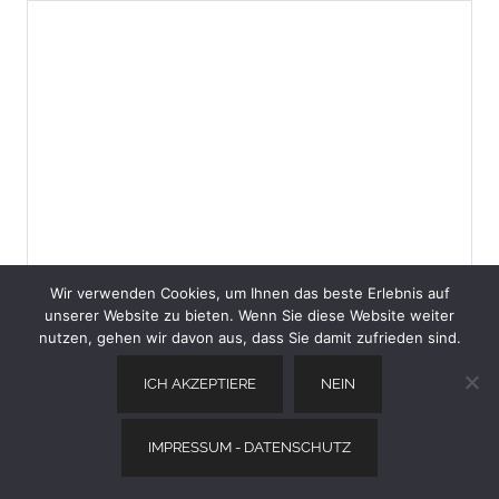
Wir verwenden Cookies, um Ihnen das beste Erlebnis auf
unserer Website zu bieten. Wenn Sie diese Website weiter
Cathedral Cove (Neuseeland) – Reisetipps + Fotos
nutzen, gehen wir davon aus, dass Sie damit zufrieden sind.
Lesen Sie mehr
ICH AKZEPTIERE
NEIN
IMPRESSUM - DATENSCHUTZ