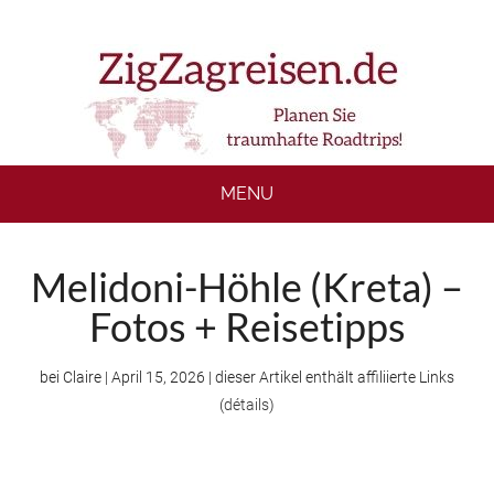
Skip
Skip
Skip
to
to
to
main
secondary
footer
content
menu
MENU
Melidoni-Höhle (Kreta) –
Fotos + Reisetipps
bei
Claire
|
April 15, 2026
| dieser Artikel enthält affiliierte Links
(
détails
)