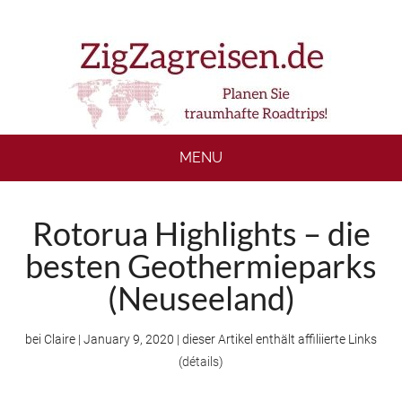
Skip
Skip
Skip
to
to
to
main
secondary
footer
content
menu
MENU
Rotorua Highlights – die
besten Geothermieparks
(Neuseeland)
bei
Claire
|
January 9, 2020
| dieser Artikel enthält affiliierte Links
(
détails
)