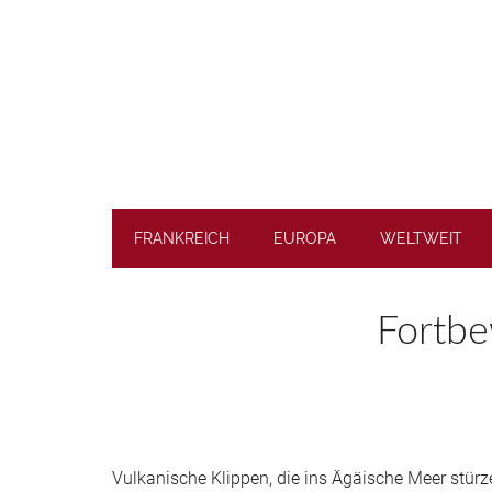
Skip
Skip
Skip
to
to
to
main
secondary
footer
content
menu
FRANKREICH
EUROPA
WELTWEIT
Fortbe
Vulkanische Klippen, die ins Ägäische Meer stürz