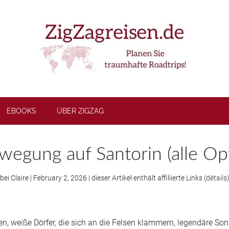
EBOOKS
ÜBER ZIGZAG
wegung auf Santorin (alle Op
bei
Claire
|
February 2, 2026
| dieser Artikel enthält affiliierte Links (
détails
en, weiße Dörfer, die sich an die Felsen klammern, legendäre So