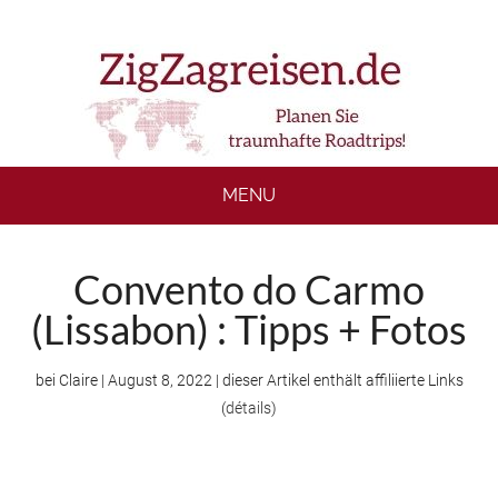
Skip
Skip
Skip
to
to
to
main
secondary
footer
content
menu
MENU
Convento do Carmo
(Lissabon) : Tipps + Fotos
bei
Claire
|
August 8, 2022
| dieser Artikel enthält affiliierte Links
(
détails
)