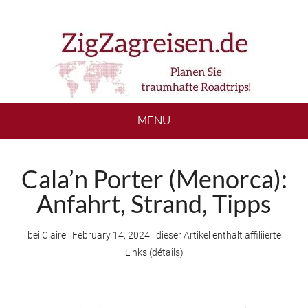
Skip
Skip
Skip
to
to
to
main
secondary
footer
content
menu
MENU
Cala’n Porter (Menorca):
Anfahrt, Strand, Tipps
bei
Claire
|
February 14, 2024
| dieser Artikel enthält affiliierte
Links (
détails
)