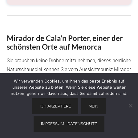
Mirador de Cala’n Porter, einer der
schönsten Orte auf Menorca
Sie brauchen keine Drohne mitzunehmen, dieses herrliche
Naturschauspiel können Sie vom Aussichtspunkt Mirador
de Cala’n Porter aus sehen.
Wir verwenden Cookies, um Ihnen das beste Erlebnis auf
unserer Website zu bieten. Wenn Sie diese Website weiter
nutzen, gehen wir davon aus, dass Sie damit zufrieden sind.
ICH AKZEPTIERE
NEIN
Nachdem Sie vom Strand aus die steile Treppe
IMPRESSUM - DATENSCHUTZ
hinaufgestiegen sind, gelangen Sie zu einem kleinen
offenen Bereich mit einigen Bänken, auf denen Sie sich